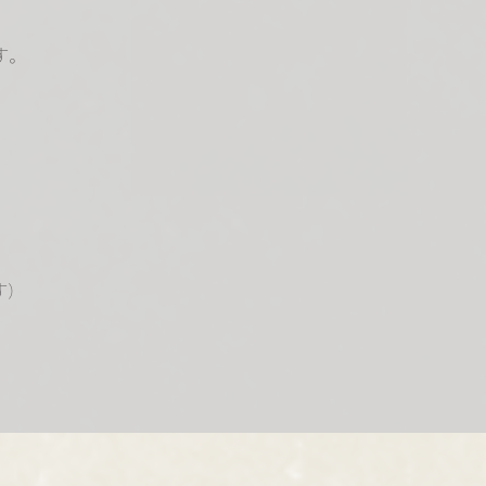
す。
す）