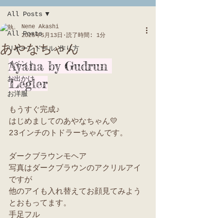
All Posts
Nene Akashi
All Posts
2025年5月13日
読了時間: 1分
あやなちゃん
リボーンドール 作り方
Ayana by Gudrun 
イベント
お出かけ
Legler
お洋服
もうすぐ完成♪
はじめましてのあやなちゃん💛
23インチのトドラーちゃんです。
ダークブラウンモヘア
写真はダークブラウンのアクリルアイ
ですが
他のアイも入れ替えてお顔見てみよう
とおもってます。
手足フル