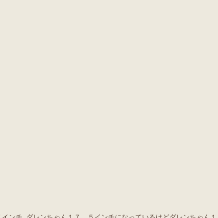
７インチ ダレンちゃん１７．５インチになっているけどダレンちゃん１