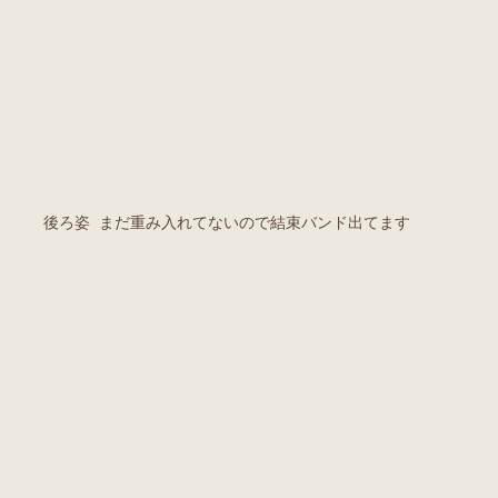
後ろ姿 まだ重み入れてないので結束バンド出てます