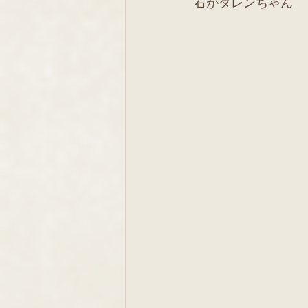
右がダレンちゃん