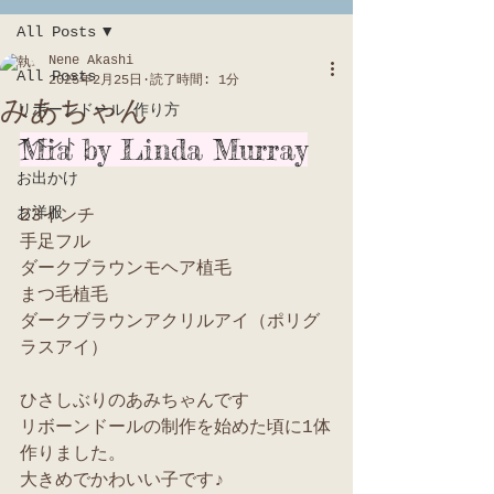
All Posts
Nene Akashi
All Posts
2025年2月25日
読了時間: 1分
みあちゃん
リボーンドール 作り方
Mia by Linda Murray
イベント
お出かけ
お洋服
23インチ
手足フル
ダークブラウンモヘア植毛
まつ毛植毛
ダークブラウンアクリルアイ（ポリグ
ラスアイ）
ひさしぶりのあみちゃんです
リボーンドールの制作を始めた頃に1体
作りました。
大きめでかわいい子です♪