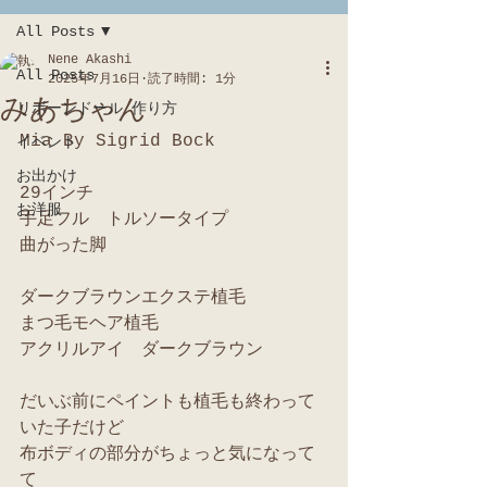
All Posts
Nene Akashi
All Posts
2025年7月16日
読了時間: 1分
みあちゃん
リボーンドール 作り方
Mia By Sigrid Bock
イベント
お出かけ
29インチ
お洋服
手足フル　トルソータイプ
曲がった脚
ダークブラウンエクステ植毛
まつ毛モヘア植毛
アクリルアイ　ダークブラウン
だいぶ前にペイントも植毛も終わって
いた子だけど
布ボディの部分がちょっと気になって
て