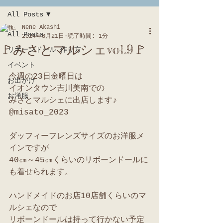
All Posts
Nene Akashi
All Posts
2024年8月21日
読了時間: 1分
🚩みさとマルシェvol.9🚩
リボーンドール 作り方
イベント
今週の23日金曜日は
お出かけ
イオンタウン吉川美南での
お洋服
みさとマルシェに出店します♪ 
@misato_2023
ダッフィーフレンズサイズのお洋服メ
インですが
40㎝～45㎝くらいのリボーンドールに
も着せられます。
ハンドメイドのお店10店舗くらいのマ
ルシェなので
リボーンドールは持って行かない予定