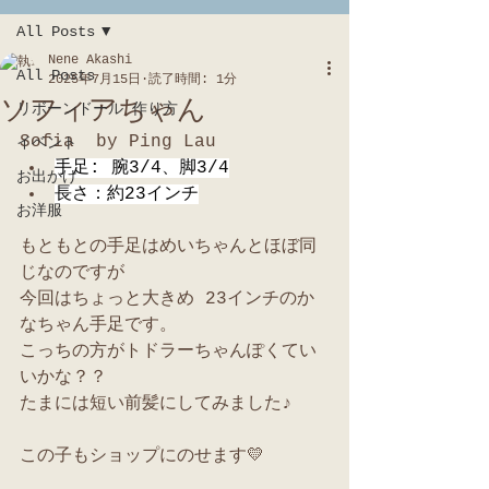
All Posts
Nene Akashi
All Posts
2025年7月15日
読了時間: 1分
ソフィアちゃん
リボーンドール 作り方
Sofia  by Ping Lau
イベント
手足: 腕3/4、脚3/4
お出かけ
長さ：約23インチ
お洋服
もともとの手足はめいちゃんとほぼ同
じなのですが
今回はちょっと大きめ 23インチのか
なちゃん手足です。
こっちの方がトドラーちゃんぽくてい
いかな？？
たまには短い前髪にしてみました♪
この子もショップにのせます💛