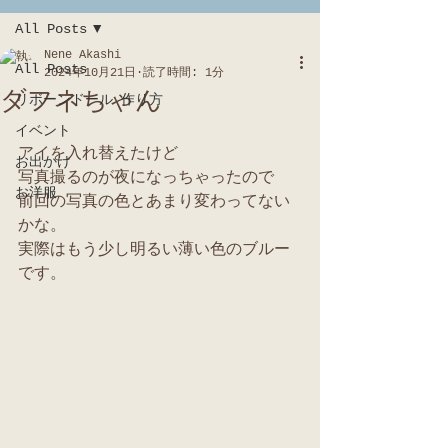
All Posts
Nene Akashi
All Posts
2024年10月21日
読了時間: 1分
ダフネちゃん
リボーンドール 作り方
イベント
アイを入れ替えたけど
お出かけ
写真撮るのが夜になっちゃったので
お洋服
前回の写真の色とあまり変わってない
かな。
実際はもう少し明るい薄い色のブルー
です。