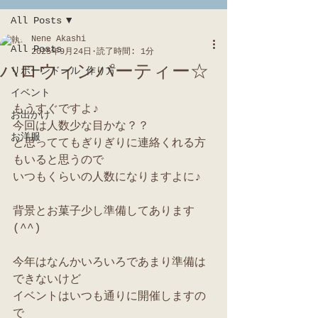
All Posts
Nene Akashi
All Posts
2025年9月24日
読了時間: 1分
ハロウィンパーティー☆
リボーンドール 作り方
イベント
もうすぐですよ♪
お出かけ
今回は人数少な目かな？？
お洋服
と思っててもぎりぎりに連絡くれる方
もいると思うので
いつもくらいの人数になりますよに♪
背景とお菓子少し準備してあります
(^^)
今年はなんかいろいろであまり準備は
できないけど
イベントはいつも通りに開催しますの
で