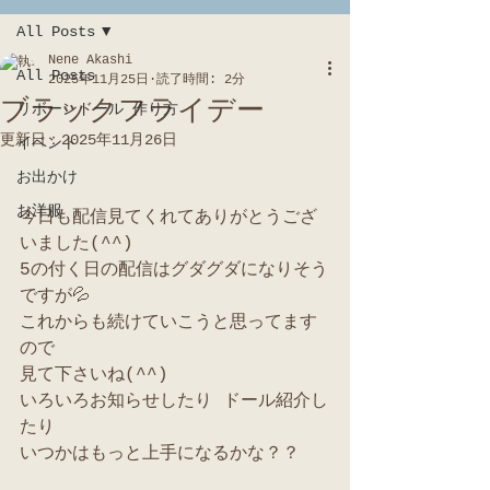
All Posts
Nene Akashi
All Posts
2025年11月25日
読了時間: 2分
ブラックフライデー
リボーンドール 作り方
更新日：
2025年11月26日
イベント
お出かけ
お洋服
今日も配信見てくれてありがとうござ
いました(^^)
5の付く日の配信はグダグダになりそう
ですが💦
これからも続けていこうと思ってます
ので
見て下さいね(^^)
いろいろお知らせしたり ドール紹介し
たり
いつかはもっと上手になるかな？？