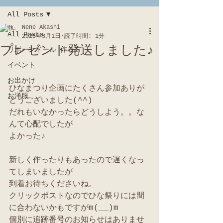
All Posts
Nene Akashi
All Posts
2025年3月1日
読了時間: 1分
プレゼント発送しました♪
リボーンドール 作り方
イベント
お出かけ
ひなまつり企画にたくさん参加ありが
お洋服
とうございました(^^)
だれもいなかったらどうしよう。。な
んて心配でしたが
よかった♪
新しく作ったりもあったので遅くなっ
てしまいましたが
到着お待ちくださいね。
クリックポストなのでひな祭りには間
に合わないかもですがm(__)m
個別に追跡番号のお知らせはありませ