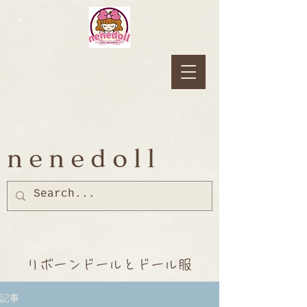
nenedoll
リボーンドールとドール服
記事