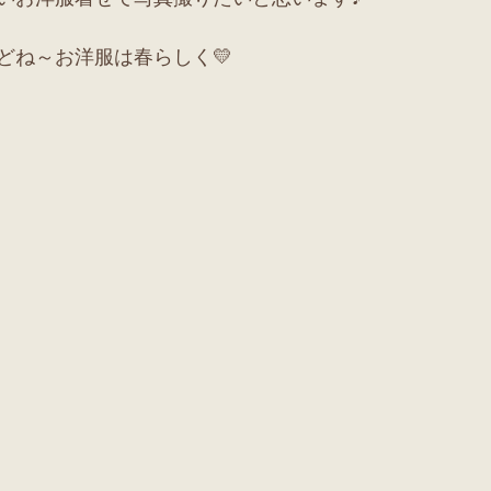
どね～お洋服は春らしく💛