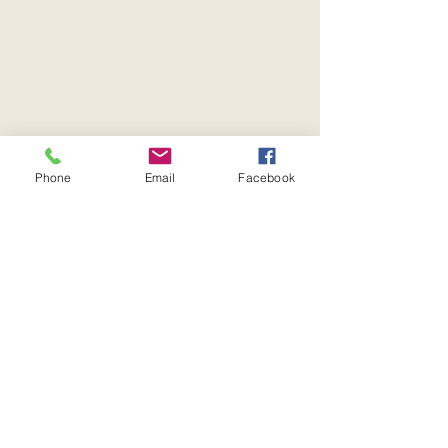
Phone
Email
Facebook