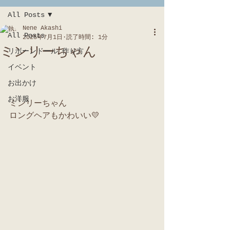
All Posts
Nene Akashi
All Posts
2025年7月1日
読了時間: 1分
ミンリーちゃん
リボーンドール 作り方
イベント
お出かけ
お洋服
ミンリーちゃん
ロングヘアもかわいい💛