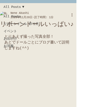
All Posts
Nene Akashi
All Posts
2025年11月20日
読了時間: 1分
リボーンドールいっぱい♪
リボーンドール 作り方
イベント
とりあえず撮った写真全部！
お出かけ
あとでドールごとにブログ書いて説明
お洋服
しますね(^^)