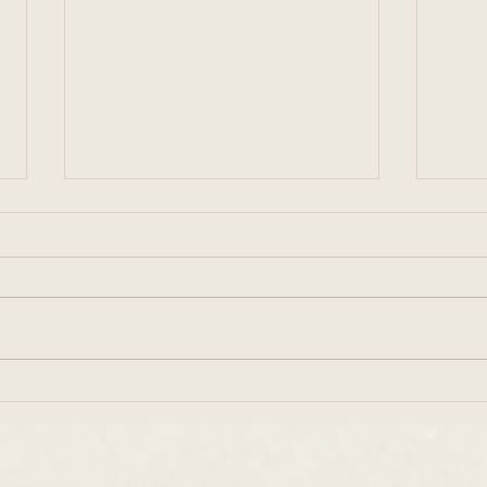
8月5日 ライブ配信
リボ
ん