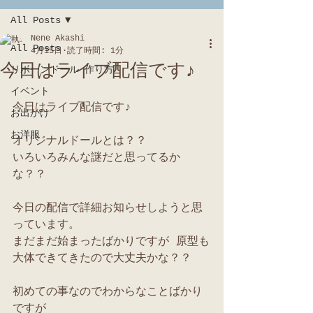
All Posts
Nene Akashi
All Posts
4月15日
読了時間: 1分
今日はライブ配信です♪
リボーンドール 作り方
イベント
今日はライブ配信です♪
お出かけ
お洋服
オリジナルドールとは？？
いろいろみんな謎だと思ってるか
な？？
今日の配信で詳細お知らせしようと思
っています。
まだまだ始まったばかりですが 原型も
大体できてきたので大丈夫かな？？
初めての事なのでわからなことばかり
ですが