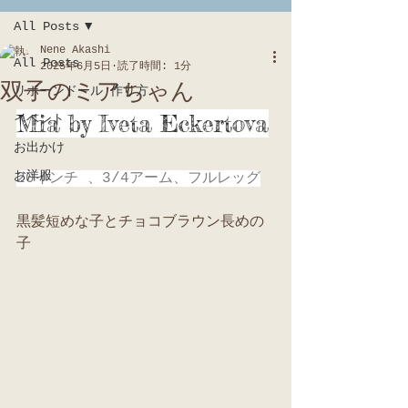
All Posts
Nene Akashi
All Posts
2025年6月5日
読了時間: 1分
双子のミアちゃん
リボーンドール 作り方
Mia by Iveta Eckertova
イベント
お出かけ
お洋服
20インチ 、3/4アーム、フルレッグ
黒髪短めな子とチョコブラウン長めの
子