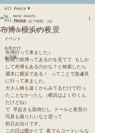
All Posts
Nene Akashi
All Posts
1月20日
読了時間: 2分
布博&横浜の夜景
リボーンドール 作り方
イベント
お出かけ
布博行って来ました♪
お洋服
動画で紙博ってあるのを見てて もしか
して布博もあるのかな？と検索したら
週末に横浜である！ ってことで急遽見
に行って来ました。
大さん橋も遠くからみてるだけで行っ
たことなかったし（横浜はよく行くん
だけどね）
で 早起きも面倒だし ドールと夜景の
写真も撮りたいなと思って
前日お泊りです。
この日は暖かくて 夜でもコートいらな