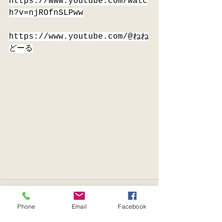
https://www.youtube.com/watc
h?v=njROfnSLPww
https://www.youtube.com/@ねね
どーる
Phone
Email
Facebook