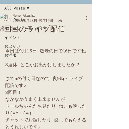
All Posts
Nene Akashi
All Posts
2025年9月15日
読了時間: 1分
3回目のライブ配信
リボーンドール 作り方
イベント
お出かけ
今日は9月15日 敬老の日で祝日ですね
お洋服
～
3連休 どこかお出かけしましたか？
さて5の付く日なので 夜9時～ライブ
配信です♪
3回目！
なかなかうまく出来ませんが
ドールちゃんたち見たり ねこも映った
り(=^・^=)
チャットでお話したり 楽しでもらえる
とうれしいです♪