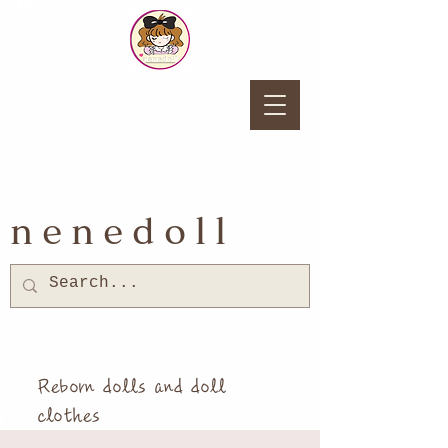
nenedoll
Reborn dolls and doll
clothes