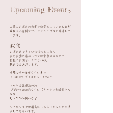
Upcoming Events
​以前は古河市の自宅で教室をしていましたが
現在は不定期でワークショップなど開催して
います。
教室
古河市まできていただけましたら
公方公園の展示しつで教室出来ますので
気軽にお問合せくださいね。
​駅までは送迎します。
時間10時～16時くらいまで
1日5000円 プラスキット代など
キットは正規品のみ
1万円～35000円くらい（キットで金額変わり
ます
モヘア3000円～など
ジェネシスや他道具はこちらにあるものを使
用してもらいます。